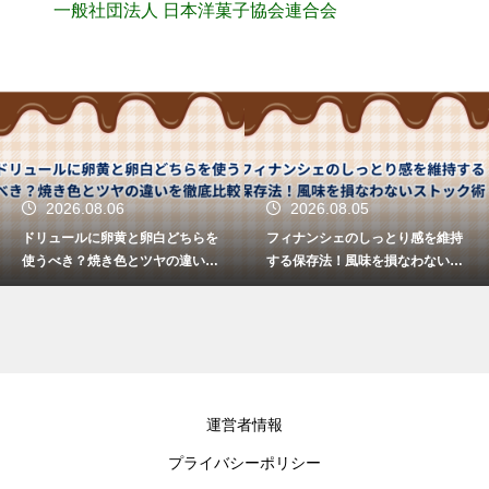
一般社団法人 日本洋菓子協会連合会
2026.08.06
2026.08.05
ドリュールに卵黄と卵白どちらを
フィナンシェのしっとり感を維持
使うべき？焼き色とツヤの違いを
する保存法！風味を損なわないス
徹底比較
トック術
運営者情報
プライバシーポリシー