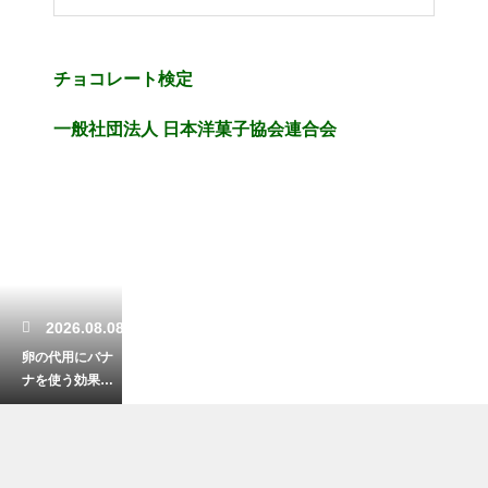
チョコレート検定
一般社団法人 日本洋菓子協会連合会
2026.08.08
卵の代用にバナ
ナを使う効果
は？しっとり感
や香りへの影響
をチェック