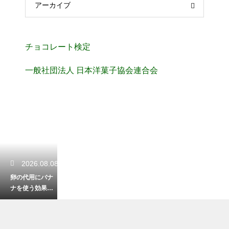
アーカイブ
チョコレート検定
一般社団法人 日本洋菓子協会連合会
2026.08.08
卵の代用にバナ
ナを使う効果
は？しっとり感
や香りへの影響
をチェック