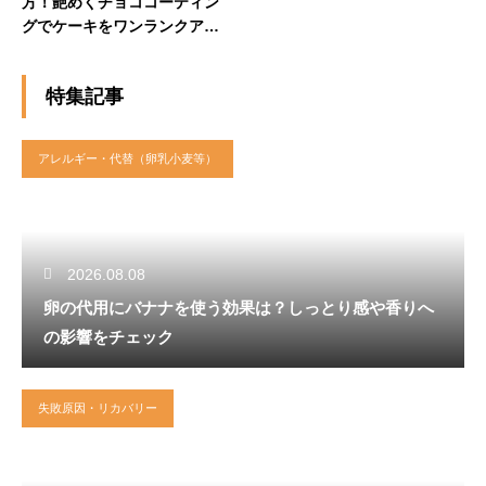
方！艶めくチョココーティン
グでケーキをワンランクアッ
プ
特集記事
アレルギー・代替（卵乳小麦等）
2026.08.08
卵の代用にバナナを使う効果は？しっとり感や香りへ
の影響をチェック
失敗原因・リカバリー