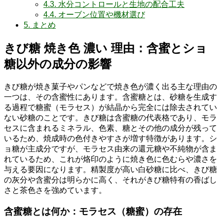
4.3.
水分コントロールと生地の配合工夫
4.4.
オーブン位置や機材選び
5.
まとめ
きび糖 焼き色 濃い 理由：含蜜とショ
糖以外の成分の影響
きび糖が焼き菓子やパンなどで焼き色が濃く出る主な理由の
一つは、その含蜜性にあります。含蜜糖とは、砂糖を生成す
る過程で糖蜜（モラセス）が結晶から完全には除去されてい
ない砂糖のことです。きび糖は含蜜糖の代表格であり、モラ
セスに含まれるミネラル、色素、糖とその他の成分が残って
いるため、焼成時の色付きやすさが増す特徴があります。シ
ョ糖が主成分ですが、モラセス由来の還元糖や不純物が含ま
れているため、これが烙印のように焼き色に色むらや濃さを
与える要因になります。精製度が高い白砂糖に比べ、きび糖
の灰分や含蜜分は明らかに高く、それがきび糖特有の香ばし
さと茶色さを強めています。
含蜜糖とは何か：モラセス（糖蜜）の存在