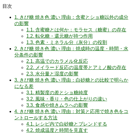
目次
1.
きび糖 焼き色 濃い 理由：含蜜とショ糖以外の成分
の影響
1.1.
含蜜糖とは何か：モラセス（糖蜜）の存在
1.2.
転化糖・還元糖が持つ作用
1.3.
色素・ミネラル分（灰分）の役割
2.
きび糖 焼き色 濃い 理由：焼成時の温度・時間・水
分条件の影響
2.1.
高温でのカラメル化反応
2.2.
メイラード反応の温度帯とアミノ酸の存在
2.3.
水分量と湿度の影響
3.
きび糖 焼き色 濃い 理由：白砂糖との比較で明らか
になる差
3.1.
精製度の差とショ糖純度
3.2.
風味・香り・色の仕上がりの違い
3.3.
食感や焼きムラへの影響
4.
きび糖 焼き色 濃い 理由：対策と応用で焼き色をコ
ントロールする方法
4.1.
レシピ内で白砂糖とブレンドする
4.2.
焼成温度と時間を見直す