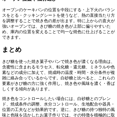
オーブンのケーキパンの位置を中段にする・上下火のバラン
スをとる・クッキングシートを使うなど、熱の直接当たり方
を調整することで焼き色の差が出ます。特に上からの直火が
強いオーブンでは、きび糖の焼き色が上部に偏りやすいた
め、庫内の位置を変えることで均一な焼色に仕上げることが
できます。
まとめ
きび糖を使った焼き菓子やパンで焼き色が濃くなる理由は、
含蜜性に含まれるモラセス、転化糖・還元糖、ミネラルや色
素などの成分に加えて、焼成時の温度・時間・水分条件が複
雑に絡み合っているからです。白砂糖と比べると、これらの
要素がきび糖の方に強く作用し、焼き色や風味を濃く・香ば
しくする傾向があります。
焼き色をコントロールしたい場合には、白砂糖とのブレン
ド、焼成条件の調整、水分コントロール、生地配合や器具・
位置の工夫などが効果的です。逆に、きび糖の持つ独特の風
味と色味を活かしたお菓子作りでは、その特徴を積極的に取