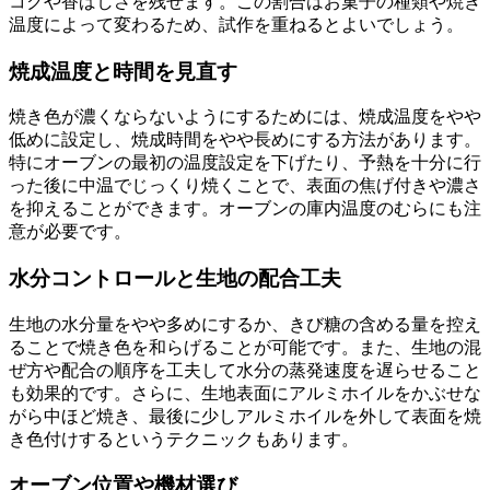
コクや香ばしさを残せます。この割合はお菓子の種類や焼き
温度によって変わるため、試作を重ねるとよいでしょう。
焼成温度と時間を見直す
焼き色が濃くならないようにするためには、焼成温度をやや
低めに設定し、焼成時間をやや長めにする方法があります。
特にオーブンの最初の温度設定を下げたり、予熱を十分に行
った後に中温でじっくり焼くことで、表面の焦げ付きや濃さ
を抑えることができます。オーブンの庫内温度のむらにも注
意が必要です。
水分コントロールと生地の配合工夫
生地の水分量をやや多めにするか、きび糖の含める量を控え
ることで焼き色を和らげることが可能です。また、生地の混
ぜ方や配合の順序を工夫して水分の蒸発速度を遅らせること
も効果的です。さらに、生地表面にアルミホイルをかぶせな
がら中ほど焼き、最後に少しアルミホイルを外して表面を焼
き色付けするというテクニックもあります。
オーブン位置や機材選び