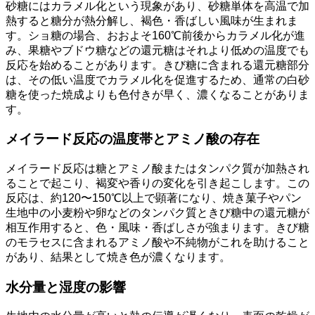
砂糖にはカラメル化という現象があり、砂糖単体を高温で加
熱すると糖分が熱分解し、褐色・香ばしい風味が生まれま
す。ショ糖の場合、おおよそ160℃前後からカラメル化が進
み、果糖やブドウ糖などの還元糖はそれより低めの温度でも
反応を始めることがあります。きび糖に含まれる還元糖部分
は、その低い温度でカラメル化を促進するため、通常の白砂
糖を使った焼成よりも色付きが早く、濃くなることがありま
す。
メイラード反応の温度帯とアミノ酸の存在
メイラード反応は糖とアミノ酸またはタンパク質が加熱され
ることで起こり、褐変や香りの変化を引き起こします。この
反応は、約120〜150℃以上で顕著になり、焼き菓子やパン
生地中の小麦粉や卵などのタンパク質ときび糖中の還元糖が
相互作用すると、色・風味・香ばしさが強まります。きび糖
のモラセスに含まれるアミノ酸や不純物がこれを助けること
があり、結果として焼き色が濃くなります。
水分量と湿度の影響