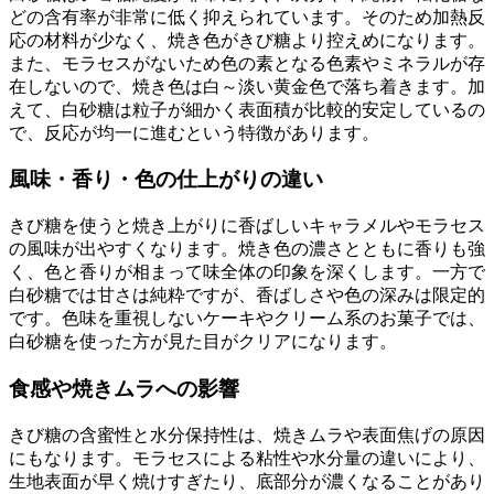
どの含有率が非常に低く抑えられています。そのため加熱反
応の材料が少なく、焼き色がきび糖より控えめになります。
また、モラセスがないため色の素となる色素やミネラルが存
在しないので、焼き色は白～淡い黄金色で落ち着きます。加
えて、白砂糖は粒子が細かく表面積が比較的安定しているの
で、反応が均一に進むという特徴があります。
風味・香り・色の仕上がりの違い
きび糖を使うと焼き上がりに香ばしいキャラメルやモラセス
の風味が出やすくなります。焼き色の濃さとともに香りも強
く、色と香りが相まって味全体の印象を深くします。一方で
白砂糖では甘さは純粋ですが、香ばしさや色の深みは限定的
です。色味を重視しないケーキやクリーム系のお菓子では、
白砂糖を使った方が見た目がクリアになります。
食感や焼きムラへの影響
きび糖の含蜜性と水分保持性は、焼きムラや表面焦げの原因
にもなります。モラセスによる粘性や水分量の違いにより、
生地表面が早く焼けすぎたり、底部分が濃くなることがあり