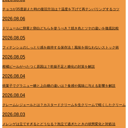
チョコが35度超えた時の復旧方法は？温度を下げて再テンパリングするコツ
2026.08.06
ドリュールに卵黄と卵白どちらを使うべき？焼き色とツヤの違いを徹底比較
2026.08.05
フィナンシェのしっとり感を維持する保存法！風味を損なわないストック術
2026.08.05
柑橘ピールがべたつく原因は？乾燥不足と糖化の対策を解説
2026.08.04
焼菓子でグラニュー糖と上白糖の違いは？食感や風味に与える影響を解説
2026.08.04
クレームレジェールとは？カスタードクリームを生クリームで軽くしたクリーム
2026.08.03
メレンゲは立てすぎるとどうなる？泡立て過ぎたときの状態変化と対処法