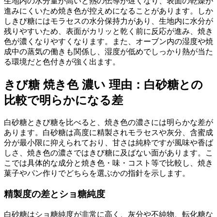
生地内の水分量が高いと熱の伝導が遅くなり、表面の乾燥が
進みにくいため焼き色が控えめになることがあります。しか
しきび糖にはモラセスの水分保持力があり、生地内に水分が
残りやすいため、表面がカリッと乾く前に反応が進み、焼き
色が濃くなりやすくなります。また、オーブン内の湿度や焼
成中の蒸気の働きも関係し、湿度が低めでしっかり熱が当た
る環境だと色付きが強く出ます。
きび糖 焼き色 濃い 理由：白砂糖との
比較で明らかになる差
白砂糖ときび糖を比べると、焼き色の濃さには明らかな差が
あります。白砂糖は高度に精製されモラセスや灰分、含蜜成
分が最小限に抑えられており、甘さは純粋ですが風味や香ば
しさ、焼き色の濃さではきび糖に及ばない面があります。こ
こでは具体的な成分と焼き色・味・コスト等で比較し、焼き
菓子やパン作りでどちらを選ぶかの指針を示します。
精製度の差とショ糖純度
白砂糖はショ糖純度が非常に高く、灰分や不純物、転化糖な