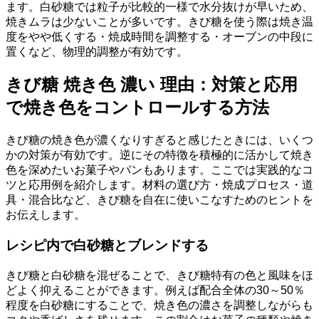
ます。白砂糖では粒子が比較的一様で水分抜けが早いため、
焼きムラは少ないことが多いです。きび糖を使う際は焼き温
度をやや低くする・焼成時間を調整する・オーブンの中段に
置くなど、物理的調整が有効です。
きび糖 焼き色 濃い 理由：対策と応用
で焼き色をコントロールする方法
きび糖の焼き色が濃くなりすぎると感じたときには、いくつ
かの対策が有効です。逆にその特徴を積極的に活かして焼き
色を深めたいお菓子やパンもあります。ここでは実践的なコ
ツと応用例を紹介します。材料の選び方・焼成プロセス・道
具・混合比など、きび糖を自在に使いこなすためのヒントを
お伝えします。
レシピ内で白砂糖とブレンドする
きび糖と白砂糖を混ぜることで、きび糖特有の色と風味をほ
どよく抑えることができます。例えば配合全体の30～50％
程度を白砂糖にすることで、焼き色の濃さを調整しながらも