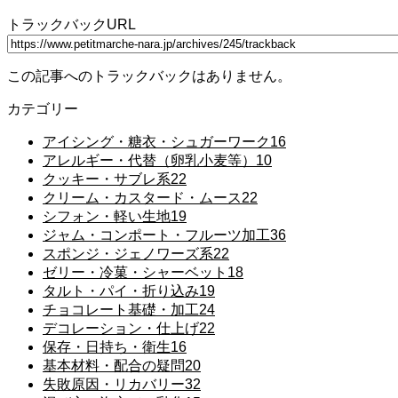
トラックバックURL
この記事へのトラックバックはありません。
カテゴリー
アイシング・糖衣・シュガーワーク
16
アレルギー・代替（卵乳小麦等）
10
クッキー・サブレ系
22
クリーム・カスタード・ムース
22
シフォン・軽い生地
19
ジャム・コンポート・フルーツ加工
36
スポンジ・ジェノワーズ系
22
ゼリー・冷菓・シャーベット
18
タルト・パイ・折り込み
19
チョコレート基礎・加工
24
デコレーション・仕上げ
22
保存・日持ち・衛生
16
基本材料・配合の疑問
20
失敗原因・リカバリー
32