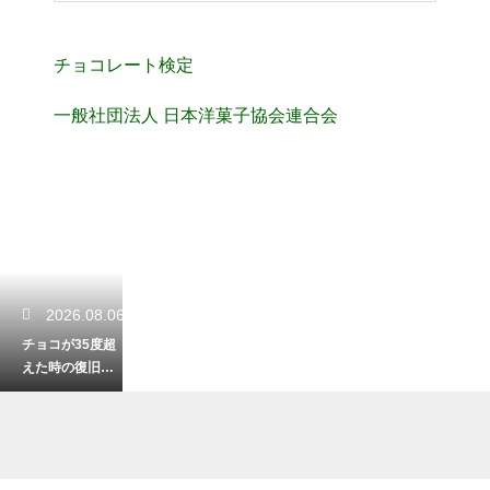
チョコレート検定
一般社団法人 日本洋菓子協会連合会
2026.08.06
チョコが35度超
えた時の復旧方
法は？温度を下
げて再テンパリ
ングするコツ