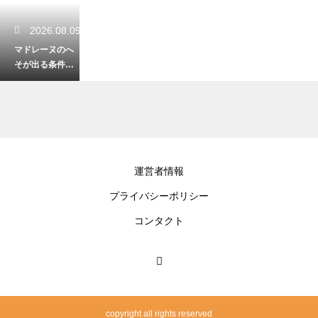
2026.08.09
マドレーヌのへ
そが出る条件
は？しっかり膨
らませる焼き方
のコツ
2026.08.08
運営者情報
卵の代用にバナ
プライバシーポリシー
ナを使う効果
は？しっとり感
コンタクト
や香りへの影響
をチェック
2026.08.08
甘すぎるお菓子
copyright all rights reserved