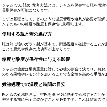
ジャム びん 詰め 煮沸 方法とは、ジャムを保存する瓶を
長期保存が可能になります。
まずは基礎として、どのような温度管理や道具が必要か理解
ムそのものの糖度や酸度も保存性に影響します。
使用する瓶と蓋の選び方
瓶は熱に強いガラス製が基本で、耐熱温度を確認することが
ことで脱気や保存の成功率が上がります。
糖度と酸度が保存性に与える影響
ジャムの糖度は果実重量に対して砂糖の割合で決まり、おお
のある果物やレモン汁を加えることで安全性を高める手段が
煮沸処理での温度と時間の目安
瓶と蓋の煮沸処理は、空瓶を洗浄後に熱湯で煮沸することか
密閉する前に完全に乾かすことが必要です。これは雑菌の混