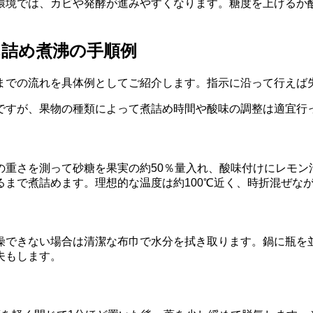
環境では、カビや発酵が進みやすくなります。糖度を上げるか
ん詰め煮沸の手順例
までの流れを具体例としてご紹介します。指示に沿って行えば
ですが、果物の種類によって煮詰め時間や酸味の調整は適宜行
の重さを測って砂糖を果実の約50％量入れ、酸味付けにレモン
まで煮詰めます。理想的な温度は約100℃近く、時折混ぜな
燥できない場合は清潔な布巾で水分を拭き取ります。鍋に瓶を
夫もします。