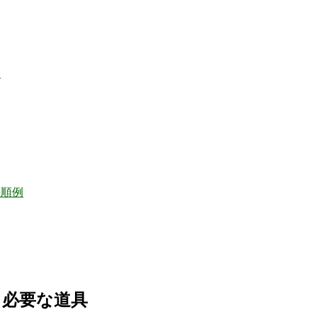
に
手順例
と必要な道具