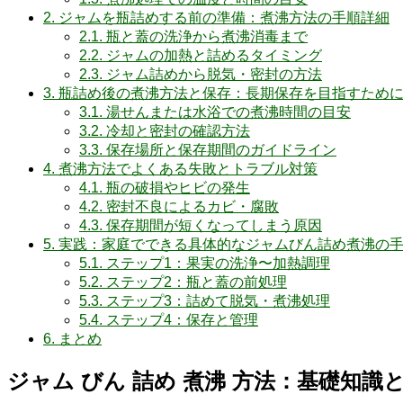
2.
ジャムを瓶詰めする前の準備：煮沸方法の手順詳細
2.1.
瓶と蓋の洗浄から煮沸消毒まで
2.2.
ジャムの加熱と詰めるタイミング
2.3.
ジャム詰めから脱気・密封の方法
3.
瓶詰め後の煮沸方法と保存：長期保存を目指すため
3.1.
湯せんまたは水浴での煮沸時間の目安
3.2.
冷却と密封の確認方法
3.3.
保存場所と保存期間のガイドライン
4.
煮沸方法でよくある失敗とトラブル対策
4.1.
瓶の破損やヒビの発生
4.2.
密封不良によるカビ・腐敗
4.3.
保存期間が短くなってしまう原因
5.
実践：家庭でできる具体的なジャムびん詰め煮沸の
5.1.
ステップ1：果実の洗浄〜加熱調理
5.2.
ステップ2：瓶と蓋の前処理
5.3.
ステップ3：詰めて脱気・煮沸処理
5.4.
ステップ4：保存と管理
6.
まとめ
ジャム びん 詰め 煮沸 方法：基礎知識