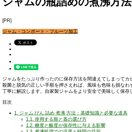
ジャムの瓶詰めの煮沸方法
[PR]
ジャム・コンポート・フルーツ加工
ジャムをたっぷり作ったのに保存方法を間違えてしまってカ
殺菌と脱気の正しい手順を押さえれば、風味も色味も損なわず
丁寧に解説します。自家製ジャムをより安全で美味しく保存
目次
1.
ジャム びん 詰め 煮沸 方法：基礎知識と必要な道具
1.1.
使用する瓶と蓋の選び方
1.2.
糖度と酸度が保存性に与える影響
1.3.
煮沸処理での温度と時間の目安