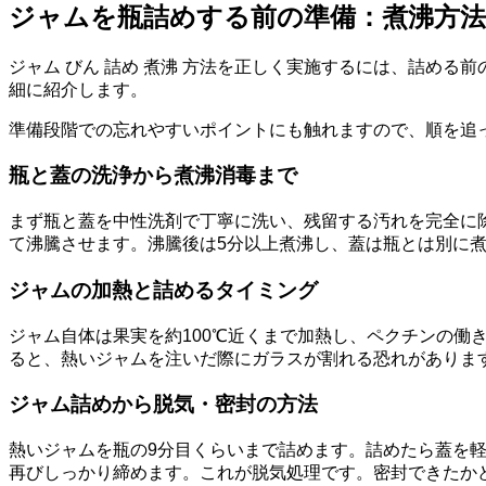
ジャムを瓶詰めする前の準備：煮沸方法
ジャム びん 詰め 煮沸 方法を正しく実施するには、詰め
細に紹介します。
準備段階での忘れやすいポイントにも触れますので、順を追
瓶と蓋の洗浄から煮沸消毒まで
まず瓶と蓋を中性洗剤で丁寧に洗い、残留する汚れを完全に
て沸騰させます。沸騰後は5分以上煮沸し、蓋は瓶とは別に
ジャムの加熱と詰めるタイミング
ジャム自体は果実を約100℃近くまで加熱し、ペクチンの
ると、熱いジャムを注いだ際にガラスが割れる恐れがありま
ジャム詰めから脱気・密封の方法
熱いジャムを瓶の9分目くらいまで詰めます。詰めたら蓋を
再びしっかり締めます。これが脱気処理です。密封できたか