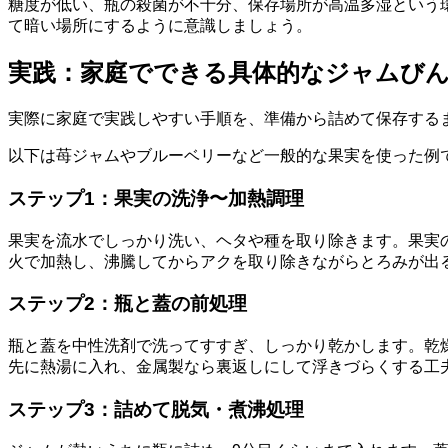
糖度が低い、瓶の殺菌が不十分、保存場所が高温多湿という
て暗い場所にするように意識しましょう。
実践：家庭でできる具体的なジャムび
実際に家庭で実践しやすい手順を、準備から詰めて保存する
以下は苺ジャムやブルーベリーなど一般的な果実を使った例
ステップ1：果実の洗浄〜加熱調理
果実を流水でしっかり洗い、ヘタや種を取り除きます。果実
火で加熱し、沸騰してからアクを取り除きながらとろみが出る
ステップ2：瓶と蓋の前処理
瓶と蓋を中性洗剤で洗ってすすぎ、しっかり乾かします。乾
先に熱湯に入れ、金属製なら裏返しにして浮きづらくする工
ステップ3：詰めて脱気・煮沸処理