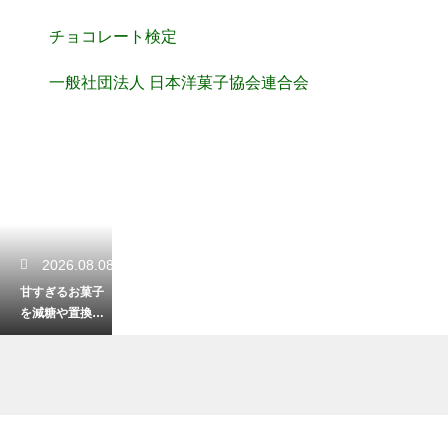
チョコレート検定
一般社団法人 日本洋菓子協会連合会
2026.08.08
甘すぎるお菓子
を減糖や置換で
調整すると失敗
する？甘さ控え
めでも美味しく
するコツ