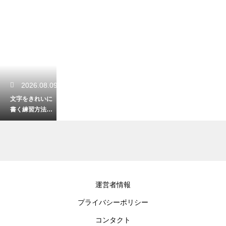
2026.08.09
文字をきれいに
書く練習方法
は？ケーキ上で
映える美文字ト
レーニング
2026.08.09
運営者情報
マドレーヌのへ
プライバシーポリシー
そが出る条件
は？しっかり膨
コンタクト
らませる焼き方