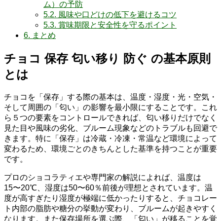
ム）の予防
5.2.
風味や口どけの低下を避けるコツ
5.3.
賞味期限と安全性を守るポイント
6.
まとめ
チョコ 保存 匂い移り 防ぐ の基本原則
とは
チョコを「保存」する際の基本は、温度・湿度・光・空気・
そして周囲の「匂い」の影響を最小限にすることです。これ
ら５つの要素をコントロールできれば、匂い移りだけでなく
見た目や風味の劣化、ブルーム現象などのトラブルも回避で
きます。特に「保存」は冷蔵・冷凍・常温など環境によって
変わるため、環境ごとのきちんとした基準を持つことが重要
です。
プロのショコラティエや専門家の解説によれば、温度は
15〜20℃、湿度は50〜60％前後が理想とされています。温
度が高すぎたり湿度が極端に低かったりすると、チョコレー
ト内部の脂肪や糖分の挙動が変わり、ブルームが起きやすく
なります。また保存場所を選ぶ際、「匂い」が移ることを覚