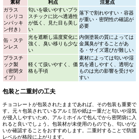
素材
利点
注意点
ガラス
匂いを吸いやすいプラ
落下で割れやすい・容器
（シリコ
スチックに比べ透過性
が重い・密閉性の確認が
ンパッキ
が低く、見た目も美し
必要
ン付き）
い
光を遮断し温度変化に
内側塗装の質によっては
缶・ステ
強く、臭い移りも少な
金属臭がすることがあ
ンレス
い
る・サイズ選びが難しい
プラスチ
素材によっては匂いや湿
ック製
軽くて扱いやすく、価
気を通しやすく、透明な
（密閉タ
格も手頃
ものは光の影響を受けや
イプ）
すい
包装と二重封の工夫
チョコレートが包装されたままであれば、その包装も重要で
す。元々包装されているアルミ箔や紙は一重だと匂いや湿気
が侵入しやすいため、アルミホイルで包んでから密閉袋に入
れると良いでしょう。包装材が未使用のものでも、匂いがな
いか確認することをおすすめします。二重封することで防護
レベルが格段に上がります。