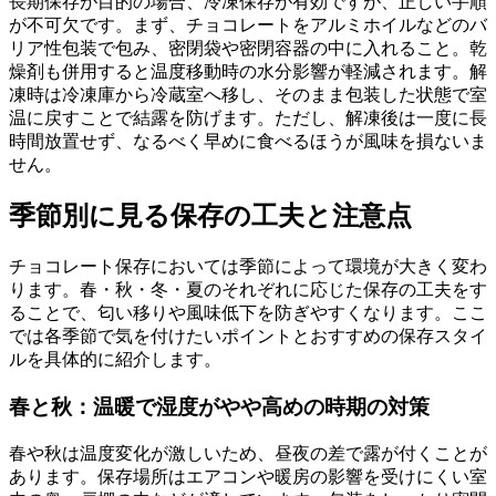
長期保存が目的の場合、冷凍保存が有効ですが、正しい手順
が不可欠です。まず、チョコレートをアルミホイルなどのバ
リア性包装で包み、密閉袋や密閉容器の中に入れること。乾
燥剤も併用すると温度移動時の水分影響が軽減されます。解
凍時は冷凍庫から冷蔵室へ移し、そのまま包装した状態で室
温に戻すことで結露を防げます。ただし、解凍後は一度に長
時間放置せず、なるべく早めに食べるほうが風味を損ないま
せん。
季節別に見る保存の工夫と注意点
チョコレート保存においては季節によって環境が大きく変わ
ります。春・秋・冬・夏のそれぞれに応じた保存の工夫をす
ることで、匂い移りや風味低下を防ぎやすくなります。ここ
では各季節で気を付けたいポイントとおすすめの保存スタイ
ルを具体的に紹介します。
春と秋：温暖で湿度がやや高めの時期の対策
春や秋は温度変化が激しいため、昼夜の差で露が付くことが
あります。保存場所はエアコンや暖房の影響を受けにくい室