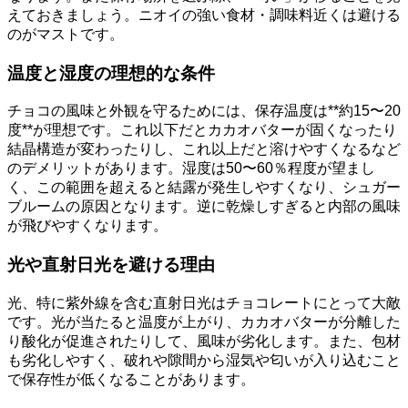
えておきましょう。ニオイの強い食材・調味料近くは避ける
のがマストです。
温度と湿度の理想的な条件
チョコの風味と外観を守るためには、保存温度は**約15〜20
度**が理想です。これ以下だとカカオバターが固くなったり
結晶構造が変わったりし、これ以上だと溶けやすくなるなど
のデメリットがあります。湿度は50〜60％程度が望まし
く、この範囲を超えると結露が発生しやすくなり、シュガー
ブルームの原因となります。逆に乾燥しすぎると内部の風味
が飛びやすくなります。
光や直射日光を避ける理由
光、特に紫外線を含む直射日光はチョコレートにとって大敵
です。光が当たると温度が上がり、カカオバターが分離した
り酸化が促進されたりして、風味が劣化します。また、包材
も劣化しやすく、破れや隙間から湿気や匂いが入り込むこと
で保存性が低くなることがあります。