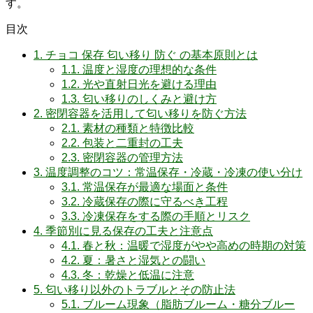
す。
目次
1.
チョコ 保存 匂い移り 防ぐ の基本原則とは
1.1.
温度と湿度の理想的な条件
1.2.
光や直射日光を避ける理由
1.3.
匂い移りのしくみと避け方
2.
密閉容器を活用して匂い移りを防ぐ方法
2.1.
素材の種類と特徴比較
2.2.
包装と二重封の工夫
2.3.
密閉容器の管理方法
3.
温度調整のコツ：常温保存・冷蔵・冷凍の使い分け
3.1.
常温保存が最適な場面と条件
3.2.
冷蔵保存の際に守るべき工程
3.3.
冷凍保存をする際の手順とリスク
4.
季節別に見る保存の工夫と注意点
4.1.
春と秋：温暖で湿度がやや高めの時期の対策
4.2.
夏：暑さと湿気との闘い
4.3.
冬：乾燥と低温に注意
5.
匂い移り以外のトラブルとその防止法
5.1.
ブルーム現象（脂肪ブルーム・糖分ブルー