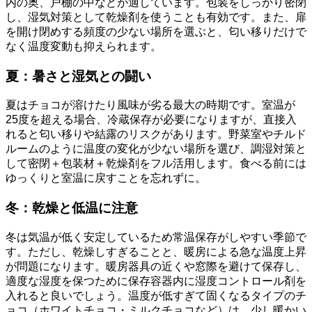
内の奥、戸棚の中などが適しています。包装をしっかり密閉
し、湿気対策として乾燥剤を使うことも有効です。また、扉
を開け閉めする頻度の少ない場所を選ぶと、匂い移りだけで
なく温度変動も抑えられます。
夏：暑さと湿気との闘い
夏はチョコが溶けたり風味が劣る最大の時期です。室温が
25度を超える場合、冷蔵保存が必要になりますが、直接入
れると匂い移りや結露のリスクがあります。野菜室やチルド
ルームのように温度の変化が少ない場所を選び、調湿対策と
して密閉＋包装材＋乾燥剤をフル活用します。食べる前には
ゆっくりと室温に戻すことを忘れずに。
冬：乾燥と低温に注意
冬は気温が低く安定しているため常温保存がしやすい季節で
す。ただし、乾燥しすぎることと、暖房による急な温度上昇
が問題になります。暖房器具の近くや窓際を避けて保存し、
適度な湿度を保つために保存容器内に湿度コントロール剤を
入れると良いでしょう。温度が低すぎて固くなるタイプのチ
ョコ（ホワイトチョコ・ミルクチョコなど）は、少し暖かい