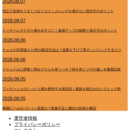
2026.08.07
別立て生地をうまくつなぐコツ！メレンゲを潰さない混ぜ方のポイント
2026.08.07
クッキーにサクサク感を出すコツ！食感アップの秘密と焼き方のポイント
2026.08.06
チョコが35度超えた時の復旧方法は？温度を下げて再テンパリングするコツ
2026.08.06
ドリュールに卵黄と卵白どちらを使うべき？焼き色とツヤの違いを徹底比較
2026.08.05
フィナンシェのしっとり感を維持する保存法！風味を損なわないストック術
2026.08.05
柑橘ピールがべたつく原因は？乾燥不足と糖化の対策を解説
運営者情報
プライバシーポリシー