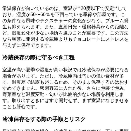
常温保存が向いているのは、室温が**20度以下で安定**して
おり、湿度が50〜60％を下回っている季節や部屋です。こ
の条件なら風味やテクスチャーの変化が少なく、ブルーム発
生も抑えられます。また、直射日光・暖房器具からの距離な
ど、温度変化が少ない場所を選ぶことが重要です。この方法
なら頻繁に開閉する冷蔵庫よりもチョコレートにストレスを
与えずに保存できます。
冷蔵保存の際に守るべき工程
室温が高い夏季や湿度が高い状況では冷蔵保存が必要になる
場合があります。ただし、冷蔵庫内は匂いの強い食材が多
く、温度差で結露も起こるため、そのまま保存するのはおす
すめできません。密閉容器に入れた後、さらに包装で包み、
野菜室など温度変動・匂いが比較的少ない場所を利用しま
す。取り出すときにはすぐ開封せず、まず室温になじませる
ことも肝心です。
冷凍保存をする際の手順とリスク