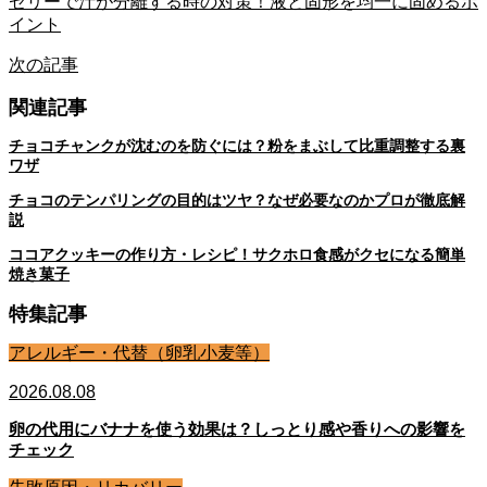
ゼリーで汁が分離する時の対策！液と固形を均一に固めるポ
イント
次の記事
関連記事
チョコチャンクが沈むのを防ぐには？粉をまぶして比重調整する裏
ワザ
チョコのテンパリングの目的はツヤ？なぜ必要なのかプロが徹底解
説
ココアクッキーの作り方・レシピ！サクホロ食感がクセになる簡単
焼き菓子
特集記事
アレルギー・代替（卵乳小麦等）
2026.08.08
卵の代用にバナナを使う効果は？しっとり感や香りへの影響を
チェック