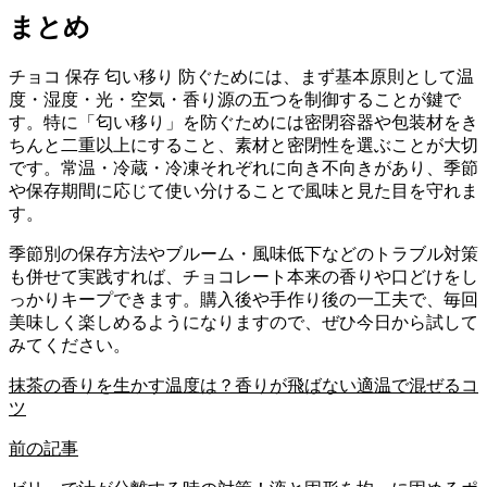
まとめ
チョコ 保存 匂い移り 防ぐためには、まず基本原則として温
度・湿度・光・空気・香り源の五つを制御することが鍵で
す。特に「匂い移り」を防ぐためには密閉容器や包装材をき
ちんと二重以上にすること、素材と密閉性を選ぶことが大切
です。常温・冷蔵・冷凍それぞれに向き不向きがあり、季節
や保存期間に応じて使い分けることで風味と見た目を守れま
す。
季節別の保存方法やブルーム・風味低下などのトラブル対策
も併せて実践すれば、チョコレート本来の香りや口どけをし
っかりキープできます。購入後や手作り後の一工夫で、毎回
美味しく楽しめるようになりますので、ぜひ今日から試して
みてください。
抹茶の香りを生かす温度は？香りが飛ばない適温で混ぜるコ
ツ
前の記事