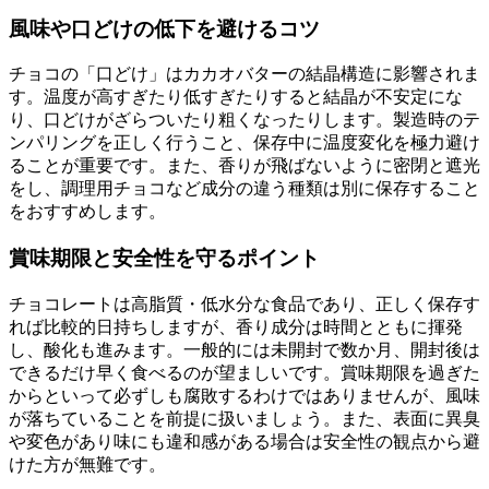
風味や口どけの低下を避けるコツ
チョコの「口どけ」はカカオバターの結晶構造に影響されま
す。温度が高すぎたり低すぎたりすると結晶が不安定にな
り、口どけがざらついたり粗くなったりします。製造時のテ
ンパリングを正しく行うこと、保存中に温度変化を極力避け
ることが重要です。また、香りが飛ばないように密閉と遮光
をし、調理用チョコなど成分の違う種類は別に保存すること
をおすすめします。
賞味期限と安全性を守るポイント
チョコレートは高脂質・低水分な食品であり、正しく保存す
れば比較的日持ちしますが、香り成分は時間とともに揮発
し、酸化も進みます。一般的には未開封で数か月、開封後は
できるだけ早く食べるのが望ましいです。賞味期限を過ぎた
からといって必ずしも腐敗するわけではありませんが、風味
が落ちていることを前提に扱いましょう。また、表面に異臭
や変色があり味にも違和感がある場合は安全性の観点から避
けた方が無難です。