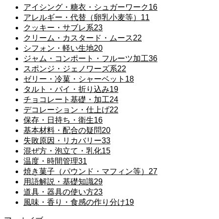
アイシング・糖衣・シュガーワーク
16
アレルギー・代替（卵乳小麦等）
11
クッキー・サブレ系
23
クリーム・カスタード・ムース
22
シフォン・軽い生地
20
ジャム・コンポート・フルーツ加工
36
スポンジ・ジェノワーズ系
22
ゼリー・冷菓・シャーベット
18
タルト・パイ・折り込み
19
チョコレート基礎・加工
24
デコレーション・仕上げ
22
保存・日持ち・衛生
16
基本材料・配合の疑問
20
失敗原因・リカバリー
33
混ぜ方・泡立て・乳化
15
温度・時間管理
31
焼き菓子（パウンド・マフィン等）
27
用語解説・基礎知識
29
道具・器具の使い方
23
風味・香り・食感の作り分け
19