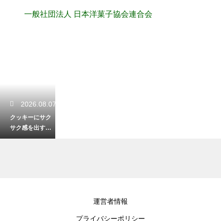
一般社団法人 日本洋菓子協会連合会
2026.08.07
クッキーにサク
サク感を出すコ
ツ！食感アップ
の秘密と焼き方
のポイント
2026.08.06
運営者情報
チョコが35度超
プライバシーポリシー
えた時の復旧方