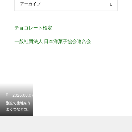
アーカイブ
チョコレート検定
一般社団法人 日本洋菓子協会連合会
2026.08.07
別立て生地をう
まくつなぐコ
ツ！メレンゲを
潰さない混ぜ方
のポイント