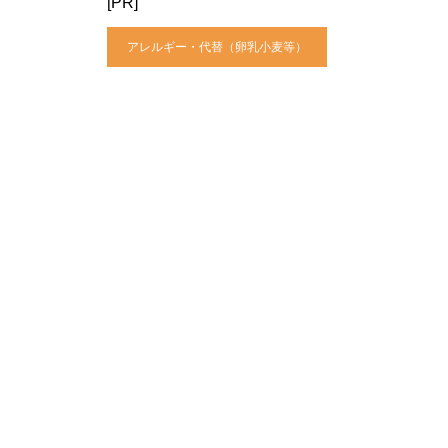
[PR]
アレルギー・代替（卵乳小麦等）