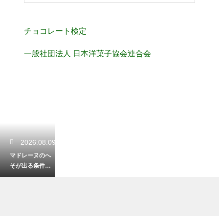
チョコレート検定
一般社団法人 日本洋菓子協会連合会
2026.08.09
マドレーヌのへ
そが出る条件
は？しっかり膨
らませる焼き方
のコツ