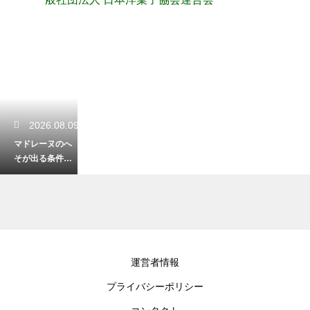
2026.08.09
マドレーヌのへ
そが出る条件
は？しっかり膨
らませる焼き方
のコツ
2026.08.08
運営者情報
卵の代用にバナ
プライバシーポリシー
ナを使う効果
は？しっとり感